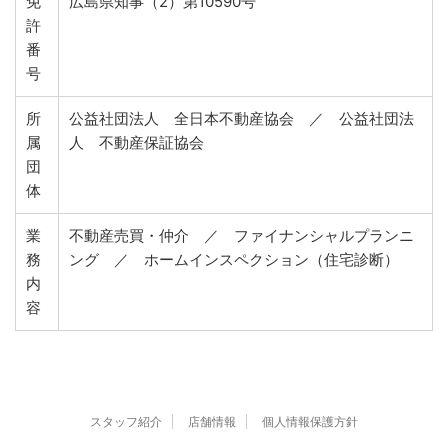
免
広島県知事（2）第10590号
許
番
号
所
公益社団法人 全日本不動産協会 ／ 公益社団法
属
人 不動産保証協会
団
体
業
不動産売買・仲介 ／ ファイナンシャルプランニ
務
ング ／ ホームインスペクション（住宅診断）
内
容
スタッフ紹介
店舗情報
個人情報保護方針