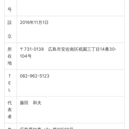
号
設
2016年11月1日
立
所
〒731-0138 広島市安佐南区祇園三丁目14番30-
在
104号
地
Ｔ
082-962-5123
Ｅ
Ｌ
代
藤田 和夫
表
者