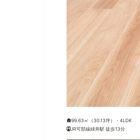
99.63㎡（30.13坪）・4LDK
JR可部線緑井駅 徒歩13分