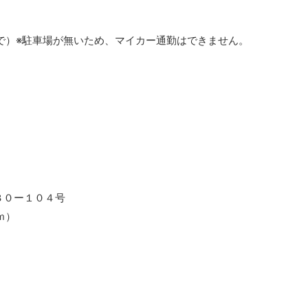
で）※駐車場が無いため、マイカー通勤はできません。
）
３０ー１０４号
ｍ）